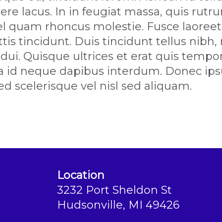
re lacus. In in feugiat massa, quis rutru
vel quam rhoncus molestie. Fusce laoreet 
is tincidunt. Duis tincidunt tellus nibh,
dui. Quisque ultrices et erat quis tempor
lla id neque dapibus interdum. Donec ipsu
ed scelerisque vel nisl sed aliquam.
Location
3232 Port Sheldon St
Hudsonville, MI 49426